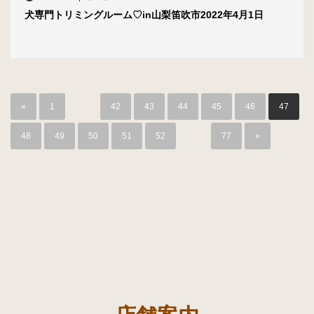
犬専門トリミングルーム♡in山梨笛吹市2022年4月1日
«
1
…
42
43
44
45
46
47
48
49
50
51
52
…
77
»