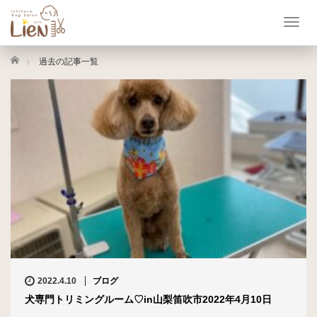
T
o
g
ホーム
過去の記事一覧
g
l
e
n
a
v
i
g
a
t
i
o
n
2022.4.10
ブログ
犬専門トリミングルーム♡in山梨笛吹市2022年4月10日