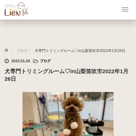
T
o
g
g
l
e
ホーム
n
ブログ
犬専門トリミングルーム♡in山梨笛吹市2022年1月26日
a
2022.01.26
ブログ
v
i
犬専門トリミングルーム♡in山梨笛吹市2022年1月
g
26日
a
t
i
o
n