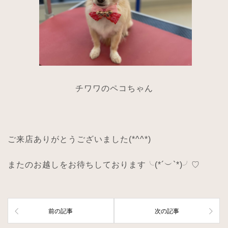
チワワのペコちゃん
ご来店ありがとうございました
(*^^*)
またのお越しをお待ちしております╰
(*´
︶
`*)
╯
♡
前の記事
次の記事