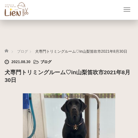
T
o
g
g
l
e
ホーム
n
ブログ
犬専門トリミングルーム♡in山梨笛吹市2021年8月30日
a
2021.08.30
ブログ
v
i
犬専門トリミングルーム♡in山梨笛吹市2021年8月
g
30日
a
t
i
o
n