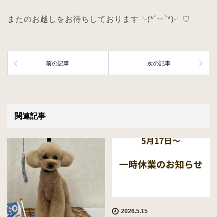
またのお越しをお待ちしております╰
(*´
︶
`*)
╯
♡
前の記事
次の記事
関連記事
2026.5.15