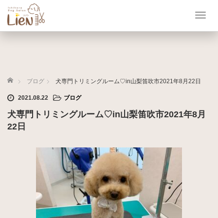
T
o
g
g
l
e
ホーム
n
ブログ
犬専門トリミングルーム♡in山梨笛吹市2021年8月22日
a
2021.08.22
ブログ
v
i
犬専門トリミングルーム♡in山梨笛吹市2021年8月
g
22日
a
t
i
o
n