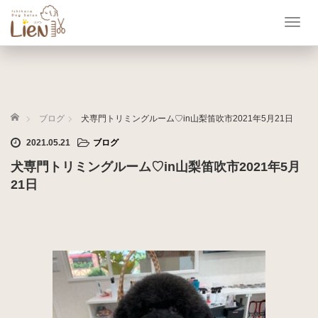
T
o
g
g
l
e
ホーム
n
ブログ
犬専門トリミングルーム♡in山梨笛吹市2021年5月21日
a
2021.05.21
ブログ
v
i
犬専門トリミングルーム♡in山梨笛吹市2021年5月
g
21日
a
t
i
o
n