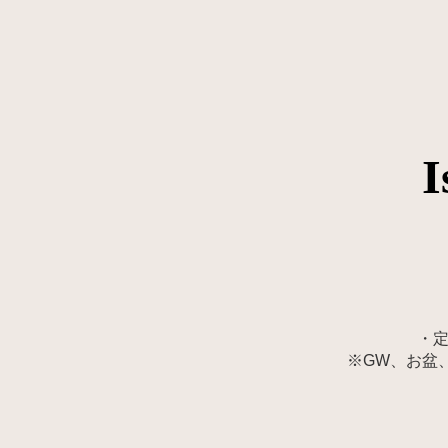
I
・定
※GW、お盆